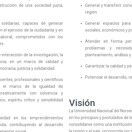
strucción de una sociedad justa,
Generar y transferir cono
región.
solidarias, capaces de generar
Generar espacios para 
n el ejercicio de la ciudadanía y en
sociales, económicos y po
aboral, comprometidos con los
Atender en forma perma
es.
problemas y necesid
 interacción de la investigación, la
planteamiento, análisis y
encia, en un marco de calidad y
Garantizar la calidad y p
ocracia, justicia y solidaridad.
Potenciar el desarrollo, r
centes, profesionales y científicos
n el marco de la igualdad de
creativamente con solvencia y
Visión
co, espíritu crítico y sensibilidad
La Universidad Nacional del Noroe
en los principios y postulados de 
ociedad en los emprendimientos
consolidarse como una institució
da, contribuyendo al desarrollo
la región y el país, reconocida po
ienestar social.