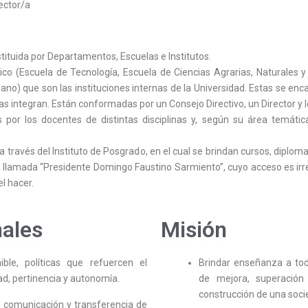
rector/a
ituida por Departamentos, Escuelas e Institutos.
ico (Escuela de Tecnología, Escuela de Ciencias Agrarias, Naturales 
no) que son las instituciones internas de la Universidad. Estas se encar
las integran. Están conformadas por un Consejo Directivo, un Director 
r los docentes de distintas disciplinas y, según su área temátic
través del Instituto de Posgrado, en el cual se brindan cursos, diplom
 llamada “Presidente Domingo Faustino Sarmiento”, cuyo acceso es irre
el hacer.
nales
Misión
ble, políticas que refuercen el
Brindar enseñanza a tod
ad, pertinencia y autonomía.
de mejora, superación
construcción de una socie
n, comunicación y transferencia de