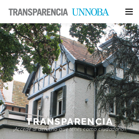
Menú
UNIVERSIDAD
ACADÉMICA
GESTIÓN
TRANSPARENCIA
¡Accedé al derecho que tenés como ciudadano!